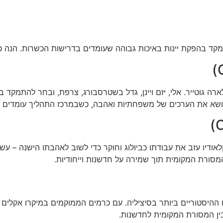
תמקד בהפקת יינות באיכות גבוהה שעומדים בדרישות הכשרות. הנה 
ולארה גוטייר. אלי, יזם ויינן, גדל בשטרסבורג, צרפת, ובחר להתמקד
נושא את הערכים של משפחתיות ואהבה, כשבמרכז התהליך עומדים הע
 יקב קלאודיו קווארטה מתחילה בשנת 2005, כאשר קלאודיו עזב את עבודתו כביולוג וחוקר כדי ל
 ההיסטוריים ביותר בסיציליה. עם כרמים הממוקמים במיקרו אקלים י
בין המסורת המקומית לחדשנות.