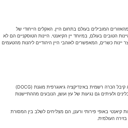
אזורים המובילים בעולם בתחום היין. האקלים הייחודי של
ת הטובים בעולם, במיוחד יין הקיאנטי. היינות הטוסקניים הם לא
יינות כשרים, המאפשרים לאוהבי היין היהודיים ליהנות מהטעמים
יין הקיאנטי הוא אחד מהיינות האדומים המוכרים והאהובים ביותר בעולם. הוא מיוצר מאז המאה ה-13 באזור קיאנטי בטוסקנה, והשנה הוא קיבל הכרה רשמית באינדיקציה גיאוגרפית מוגנת (DOCG)
לינים ולעיתים גם נגיעות של עץ ועשן, הנובעים מההתיישנות
 קיאנטי באופי פירותי ורענן, הם מצליחים לשלב בין המסורת
בזירה העולמית.