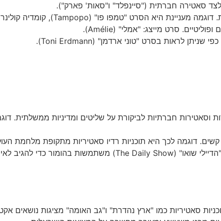
 לצד סאטירה חברתית ("סיינפלד" ו"סאות' פארק").
טמפו פו" (Tampopo), קומדיה קולינרית עם אלמנטים סאטיריים.
טיים. סרט מייצג: "אמלי" (Amélie).
ן לראות בסרט "טוני ארדמן" (Toni Erdmann).
 וסאטירות חברתיות לביקורת על שליטים ומדיניות ממשלתית. דוגמ
לכך היא תוכניות רדיו סאטיריות מתקופת מלחמת העולם השנייה כמו "gain" (ITMA
ניות סאטיריות כמו "ארץ נהדרת" ו"גב האומה" מציגות נושאים אקטו