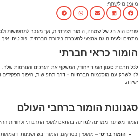
מוזמנים לשתף:
פורים הוא חג של שמחה, הומור ויצירתיות, אך מעבר לתחפושות ולמ
מתחים ולעיתים גם אמצעי להעברת ביקורת חברתית ופוליטית. איך ה
הומור כראי חברתי
לכל תרבות סגנון הומור ייחודי, המשקף את הערכים והנורמות שלה.
לנו לשחק עם מוסכמות חברתיות – דרך תחפושות, היפוך תפקידים ו
ישירה.
סגנונות הומור ברחבי העולם
הומור משתנה ממדינה למדינה בהתאם לאופי התרבותי ולחוויות ההיס
הומור בריטי
– מאופיין בסרקזם, הומור יבש ושנינות. דוגמאות בולטות הן סדרות כמו "המש