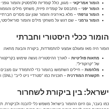
הומור אמריקאי
– מגוון, כולל קומדיות סלפסטיק והומור גופני
הומור יפני
– מתבסס על קומדיה פיזית, משחקי מילים והגזמות. דוגמה מעניינת היא הסרט "
הומור צרפתי
– מלא באירוניה והומור שנון עם מסרים חברתיים ופולי
הומור גרמני
– שם דגש על משחקי מילים והומור סוריאליסטי, כפי שנית
הומור ככלי היסטורי וחברתי
הומור היה מאז ומעולם אמצעי להתמודדות, ביקורת והבעת מחאה:
מחאות פוליטיות
– לאורך ההיסטוריה נעשה שימוש בקריקטורות
של "קרוקודיל".
מלחמות
– חיילים השתמשו בהומור כדי להתמודד עם מצבים קשים. דוגמה 
תקשורת המודרנית
– תוכניות כמו "סטרדיי נייט לייב" (SNL) ו"הדיילי שואו" (The Daily Show) משתמשות בהומור כדי להגיב לאירועים אקטואליים ולבקר תופעות פוליטיות וחברתיות.
ישראל: בין ביקורת לשחרור
כמו בעבר, גם היום ההומור בישראל משמש כלי להבנה ולביקורת. תוכ