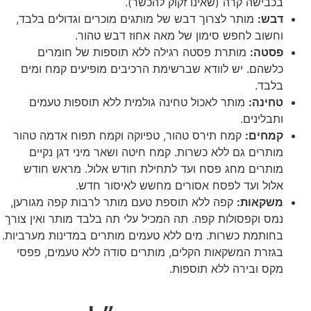
בכבישה קרה (שאינו זקוק להכשר).
דבש:
מותר לצרוך דבש של מותגים מוכרים וגדולים בלבד,
וחשוב לחפש סימון של מאה אחוז דבש טהור.
פסטה:
מותרת פסטה רגילה ללא תוספות של חומרים
כלשהם. יש לוודא שברשימת הרכיבים מופיעים קמח ומים
בלבד.
טחינה:
מותר לאכול טחינה גולמית ללא תוספות טעמים
ותבלינים.
קמחים:
קמח תירס טהור, טפיוקה וקמח תפוח אדמה טהור
מותרים גם ללא כשרות. קמח חיטה ושאר מיני דגן נקיים
מותרים מחג פסח ועד לתחילת חודש אלול. מראש חודש
אלול ועד לפסח אסורים מחשש לאיסור חדש.
משקאות:
קפה ללא תוספת טעם מותר לרבות קפה מגורען,
נמס וקפסולות קפה. תה המכיל עלי תה בלבד מותר ואין צורך
בחותמת כשרות. מים ללא טעמים מותרים במדינות מערביות.
בגזרת המשקאות הקלים, מותרים סודה ללא טעמים, פפסי
מקס ובירה ללא תוספות.