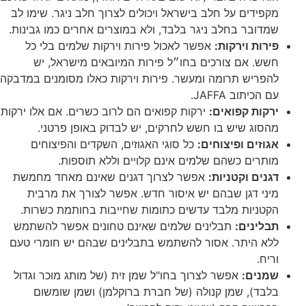
מקפידים על חלב בישראל ויכולים לצרוך חלב ניגר. שימו לב
שמדובר בחלב ניגר בלבד, ולא במוצרים אחרים כמו גבינות.
פירות וירקות:
אפשר לאכול פירות וירקות שלמים בלי כל
חשש. אם צורכים בחו״ל פירות המיובאים מישראל, יש
להפריש תרומה ומעשר. פירות וירקות כאלו מסומנים במדבקה
עם הכיתוב JAFFA.
ירקות קפואים:
ירקות קפואים הם לרוב כשרים. אם אלו ירקות
מהסוג שיש בו חשש לחרקים, יש לבדוק באופן פרטני.
אגוזים ופיצוחים:
כל סוגי האגוזים, השקדים והפיצוחים
מותרים כשהם שלמים אינם קלויים וללא תוספות.
דגנים וקטניות:
אפשר לצרוך דגנים שאינם מאחד מחמשת
מיני דגן שבהם יש איסור חדש. אפשר לצורך את מרבית
הקטניות מלבד עדשים כתומות שחייבות בחותמת כשרות.
תבלינים:
תבלינים שלמים שאינם טחונים אפשר להשתמש
ללא היתר. אסור להשתמש בתבלינים שבהם יש חומרי טעם
וריח.
שמנים:
אפשר לצרוך בחו"ל שמן זית (של מותג מוכר וגדול
בלבד), שמן קנולה (של חברת ברוקלמן) ושמן שומשום