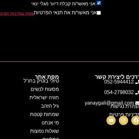
אני מאשר/ת קבלת דיוור מגלי ינאי
אני מאשר/ת את תנאי הפרטיות
צפה/י במדיניות הפרטי
רכים ליצירת קשר
מפת אתר
טיולי בוטיק בחו"ל
052-5944412
מסעות לנשים
054-2798032
חוויה ישראלית
yanaygali@gmail.com
גיל הזהב
צהרת נגישות
שמחות קטנות
דיניות פרטיות
מי אנחנו
שאלות נפוצות