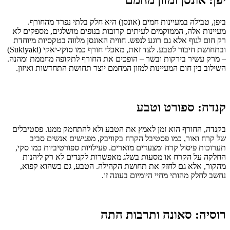
יפן: אונסן ומזון מחמם
ביפן, טבילה במעיינות חמים (אונסן) היא חלק בלתי נפרד מהחורף.
מעיינות אלה, הממוקמים לעיתים קרובות בנופים מושלגים, מספקים לא
רק חום לגוף אלא גם רוגע לנפש. חווית האונסן מלווה בטקסיות מיוחדת
ובתחושת חיבור לטבע. לצד זאת, מאכלי חורף כמו סוקי-יאקי (Sukiyaki)
– מרק עשיר בירקות ובשר – הופכים את החורף לתקופה מחממת ומהנה.
השילוב בין חום המעיינות למזון המחמם יוצר תחושת התחדשות ואיזון.
קנדה: ספורט וטבע
בקנדה, החורף הוא זמן לאמץ את הטבע ולא להתחמק ממנו. פסטיבלים
של קרח ואור, כמו פסטיבל הקרח בקוויבק, מפגישים אנשים סביב
תערוכות פיסול קרח ומצעדים מוארים. פעילויות ספורטיביות כמו סקי,
החלקה על הקרח או מסעות בשלג מאפשרות לקנדים לא רק ליהנות
מהקור, אלא גם לחזק את תחושת הקהילה. הטבע, גם כשהוא קפוא,
נחשב לחלק מהותי מחיי היומיום בעונה זו.
רוסיה: סאונה ותרבות התה