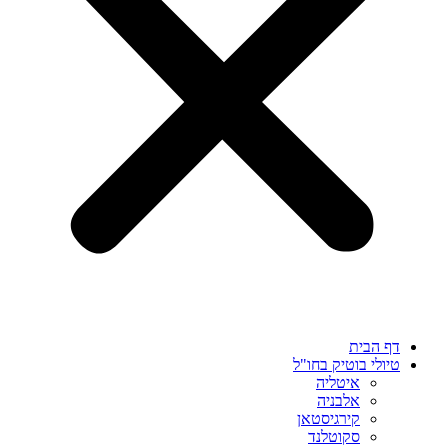
דף הבית
טיולי בוטיק בחו"ל
איטליה
אלבניה
קירגיסטאן
סקוטלנד