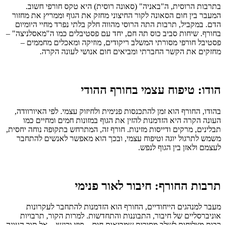
בתרבות הרוסית, ה"באניה" (סאונה רוסית) היא טקס חורפי חשוב.
המעבר בין חום הסאונה לקור החיצוני מחזק את הגוף וממריץ את מחזור
הדם. במקביל, תרבות התה הרוסי מהווה חלק בלתי נפרד מחיי היומיום
בחורף. שיחות סביב כוס תה חם, יחד עם פסטיבלים כמו ה"מאסלניצה" –
פסטיבל חורפי מסורתי המשלב ריקודים, מוזיקה ומאכלים מחממים –
מחזקים את הקשר החברתי ומביאים חום אנושי לעונה הקרה.
הודו: טיפוח עצמי בחורף ההודי
בהודו, החורף הוא זמן להתכנסות פנימית ולחיזוק עצמי. לפי האיורוודה,
העונה הקרה היא הזדמנות להזין את הגוף במזונות חמים ומחיים כמו
תבלינים, מרקים ודייסות מזינות. חורף זה, המתרחש בתקופה נוחה יחסית,
משמש לתרגול יוגה וטיפוח עצמי, ובכך הוא מאפשר לאנשים להתחבר
לעצמם ולאזן בין הגוף לנפש.
תרבות החורף: חיבור לאור פנימי
מעבר למנהגים הייחודיים, החורף הוא הזדמנות להתחבר לעקרונות
אוניברסליים של חיבור, התבוננות והתחדשות. למרות הקור, תרבויות
רבות מצליחות לשלב מסורות שמביאות חום – פיזי ורגשי – אל תוך העונה