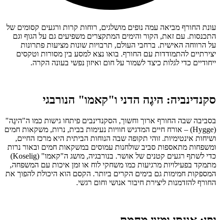
עונת החורף מביאה עמה נופים מושלגים, רוחות קרות ורגעים קסומים של
התכנסות. עם זאת, הקור והימים המתקצרים משפיעים גם על הגוף וגם
על הרווחה האישית. ברחבי העולם, תרבויות שונות מציעות פתרונות
יצירתיים להתמודדות עם החורף. בואו נצא למסע בין מסורות וטקסים
ייחודיים כדי לגלות כיצד לשמור על חום ואיזון נפשי בעונה הקרה.
סקנדינביה: היגֶה הדני ו"קאמו" הנורבגי
בסביבה שבה החורף ארוך וחשוך, הסקנדינבים פיתחו גישות כמו ה"היגֶה"
(Hygge) – אורח חיים המדגיש חוויות נעימות בבית, נרות, משקאות חמים
ושיחות אינטימיות. זוהי תקופה שבה הנוחות הביתית היא מרכז החיים,
ומשפחות מתאספות סביב שולחנות עמוסים במשקאות חמים ובאור נרות
כדי לשתף רגעים קטנים של אושר. בנורבגיה, מושג ה"קאמו" (Koselig)
מתמקד בפעילויות מרגיעות כמו משחקי לוח או זמן איכות עם המשפחה,
המספקות חמימות גם בימים הקרים ביותר. הקסם הוא היכולת להפוך את
החורף להזדמנות ליצירת חיבור אנושי וחום רגשי.