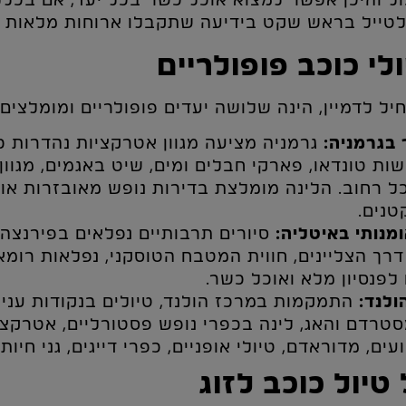
ול והיכן אפשר למצוא אוכל כשר בכל יעד, אם בכלל.
טייל בראש שקט בידיעה שתקבלו ארוחות מלאות בכ
לי כוכב פופולריים
ל לדמיין, הינה שלושה יעדים פופולריים ומומלצים 
בגרמניה:
גרמניה מציעה מגוון אטרקציות נהדרות כ
ות טונדאו, פארקי חבלים ומים, שיט באגמים, מגוון 
ל רחוב. הלינה מומלצת בדירות נופש מאובזרות או 
נים.
מנותי באיטליה:
סיורים תרבותיים נפלאים בפירנצה,
רך הצליינים, חווית המטבח הטוסקני, נפלאות רומא 
לפנסיון מלא ואוכל כשר.
ולנד:
התמקמות במרכז הולנד, טיולים בנקודות עניין
טרדם והאג, לינה בכפרי נופש פסטורליים, אטרקצי
ם, מדוראדם, טיולי אופניים, כפרי דייגים, גני חיות 
טיול כוכב לזוג