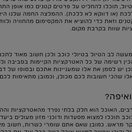
יול, תוכלו להחליט על פרטים קטנים כמו אופן התחב
כת (או דווקא לא ללכת). ההמלצה החמה שלנו היא 
נים וזאת כדי להוציא את המקסימום מהחוויה ולוו
ות שוות בקרבת מקום.
עשה לב הטיול בטיולי כוכב ולכן חשוב מאוד לתכנן
ין רשימה של כל האטרקציות הקיימות בסביבה ולמ
מכן יש לסמן את אלו שמעניינות אתכם ובסופו של דב
אלו שהכי חשובות לכם מכולן, וכמובן מתאימות לכ
ואיפה?
בים, האוכל הוא חלק בלתי נפרד מהאטרקציות וההנ
וכב תוכלו למצוא מסעדות ודוכני מזון מעולים ביעד
ר מראש. כמובן שאם אתם שומרי כשרות, חשוב מא