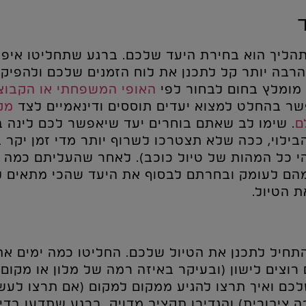
הליך הוא בחירת היעד שלכם. ברגע שתחליטו איפה
 הרבה יותר קל לתכנן את לוח הזמנים שלכם ולהפיק 
מומלץ בחום לבחור לפי
האופי המשפחתי או הקבוצ
ר בהחלט למצוא יעדים תוססים ודינאמיים לצד
מק
ם
. שימו לב שאתם בוחרים יעד שיאפשר לכם לינה 
בילוי, ככה שלא תצטרכו לשרוף יותר מדי זמן יקר ב
הי כל המהות של טיול כוכב). לאחר שהעליתם כמה י
הם לעומק ובחרתם לבסוף את היעד שהכי מתאים לכ
ת הטיול.
התחיל לתכנן את הטיול שלכם. החליטו כמה ימים את
רוצים לישון (ובעיקר באיזה רמה של מלון או מקום 
כם ואיך תרצו להגיע ממקום למקום (אם תרצו לעש
ה ציבורית) והגדירו תקציב מדויק. ברגע שתדעו בד