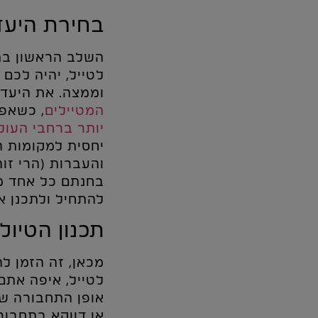
בחירת היעד
השלב הראשון בת
לטייל, יהיה לכם
וממצה. את היעד 
המטיילים
, כשאפש
יותר ברחבי העול
יחסית למקומות ה
והעברות (הרי זו
בחנתם כל אחד מ
להתחיל ולתכנן א
תכנון הטיול
מכאן, זה הזמן ל
לטייל, איפה אתם 
אופן התחבורה של
או דווקא בתחבור