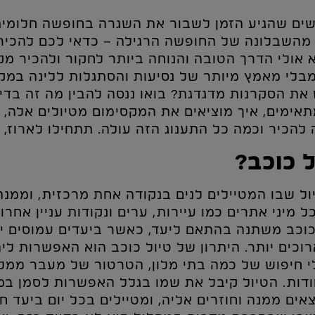
שים שהגיע הזמן לשבור את השגרה בחופשה חלומית
 מהשבלונה של החופשה הרגילה – כדאי לכם להכיר
יא אולי הדרך הטובה והנוחה ביותר לחקור ולהכיר מק
מבלי מאמץ מיותר של נסיעות והסתגלות ללינה במק
את הסקרנות מדגדגת? בואו ננסה להבין מה זה בדיוק
מתאימים, איך מוציאים את המקסימום מטיולים אלה, 
להכיר וכמה כל התענוג הזה עולה. תתחילו לארוז, א
 כוכב?
יול שבו המטיילים לנים בנקודה אחת מרכזית, וממנה
כל מיני אתרים כמו עיירות, ערים ונקודות עניין אחר
כוכב משתנה בהתאם ליעד, כאשר ביעדים עמוסים י
רוכים יותר. היתרון של טיול כוכב הוא האפשרות לי
י חיפוש של כמה בתי מלון, הטרטור של מעבר ממלון
ודות. הטיול קיבל את שמו בגלל האפשרות לסמן במ
אים ממנה וחוזרים אליה, ומטיילים בכל יום ביעד 