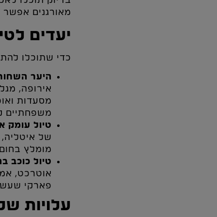
בדיוק תוכלו לאכ
מאורגנים אפשר ל
יעדים לטיו
כדי שתוכלו להתחי
היער השחור 
אירופה, מגלש
מסעדות ואוכ
משפחתיים קט
טיול עומק או
של איטליה, ד
מומלץ בחום 
טיול כוכב בה
אוטרכט, אמס
פארקי שעשועי
עלויות של 