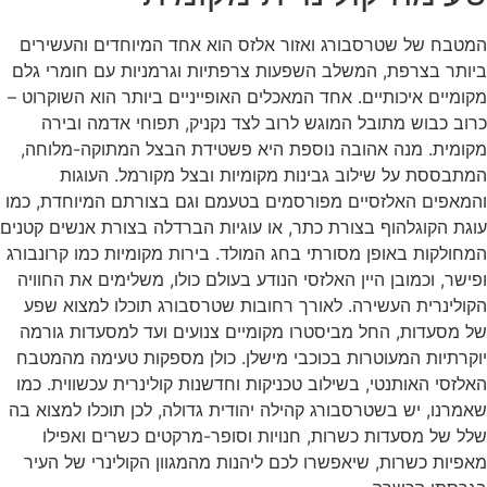
המטבח של שטרסבורג ואזור אלזס הוא אחד המיוחדים והעשירים
ביותר בצרפת, המשלב השפעות צרפתיות וגרמניות עם חומרי גלם
מקומיים איכותיים. אחד המאכלים האופייניים ביותר הוא השוקרוט –
כרוב כבוש מתובל המוגש לרוב לצד נקניק, תפוחי אדמה ובירה
מקומית. מנה אהובה נוספת היא פשטידת הבצל המתוקה-מלוחה,
המתבססת על שילוב גבינות מקומיות ובצל מקורמל. העוגות
והמאפים האלזסיים מפורסמים בטעמם וגם בצורתם המיוחדת, כמו
עוגת הקוגלהוף בצורת כתר, או עוגיות הברדלה בצורת אנשים קטנים
המחולקות באופן מסורתי בחג המולד. בירות מקומיות כמו קרונבורג
ופישר, וכמובן היין האלזסי הנודע בעולם כולו, משלימים את החוויה
הקולינרית העשירה. לאורך רחובות שטרסבורג תוכלו למצוא שפע
של מסעדות, החל מביסטרו מקומיים צנועים ועד למסעדות גורמה
יוקרתיות המעוטרות בכוכבי מישלן. כולן מספקות טעימה מהמטבח
האלזסי האותנטי, בשילוב טכניקות וחדשנות קולינרית עכשווית. כמו
שאמרנו, יש בשטרסבורג קהילה יהודית גדולה, לכן תוכלו למצוא בה
שלל של מסעדות כשרות, חנויות וסופר-מרקטים כשרים ואפילו
מאפיות כשרות, שיאפשרו לכם ליהנות מהמגוון הקולינרי של העיר