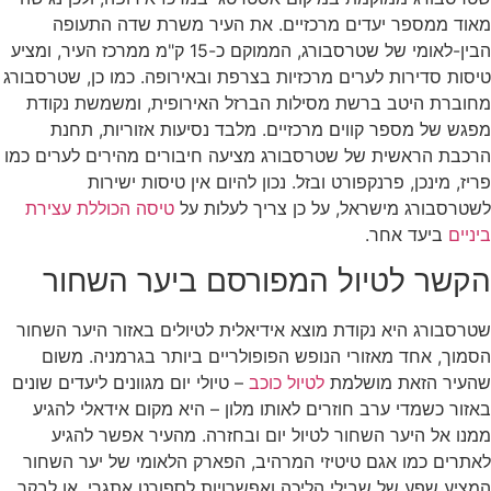
מאוד ממספר יעדים מרכזיים. את העיר משרת שדה התעופה
הבין-לאומי של שטרסבורג, הממוקם כ-15 ק"מ ממרכז העיר, ומציע
טיסות סדירות לערים מרכזיות בצרפת ובאירופה. כמו כן, שטרסבורג
מחוברת היטב ברשת מסילות הברזל האירופית, ומשמשת נקודת
מפגש של מספר קווים מרכזיים. מלבד נסיעות אזוריות, תחנת
הרכבת הראשית של שטרסבורג מציעה חיבורים מהירים לערים כמו
פריז, מינכן, פרנקפורט ובזל. נכון להיום אין טיסות ישירות
לשטרסבורג מישראל, על כן צריך לעלות על
טיסה הכוללת עצירת
ביניים
ביעד אחר.
הקשר לטיול המפורסם ביער השחור
שטרסבורג היא נקודת מוצא אידיאלית לטיולים באזור היער השחור
הסמוך, אחד מאזורי הנופש הפופולריים ביותר בגרמניה. משום
שהעיר הזאת מושלמת
לטיול כוכב
– טיולי יום מגוונים ליעדים שונים
באזור כשמדי ערב חוזרים לאותו מלון – היא מקום אידאלי להגיע
ממנו אל היער השחור לטיול יום ובחזרה. מהעיר אפשר להגיע
לאתרים כמו אגם טיטיזי המרהיב, הפארק הלאומי של יער השחור
המציע שפע של שבילי הליכה ואפשרויות לספורט אתגרי, או לבקר