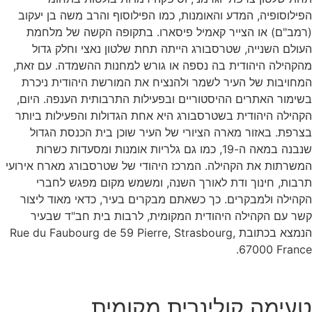
הפילוסופיה, המדע והאומנות, כמו הפילוסוף והרב משה בן יעקוב
(רמב"ם) או הצייר קאמיל פיסארו. בתקופה הקשה של מלחמת
העולם השנייה, שטרסבורג הייתה תחת שלטון נאצי וחלק גדול
מהקהילה היהודית בה נספה או גורש למחנות ההשמדה. עם זאת,
המחויבות של העיר לשמר ולהנציח את המורשת היהודית ניכרת
בשימור האתרים ההיסטוריים ובפעילות התרבותית הענפה. היום,
הקהילה היהודית בשטרסבורג היא אחת הגדולות והפעילות ביותר
בצרפת. באזור מארה הציורי של העיר שוכן בית הכנסת הגדול
שנבנה במאה ה-19, כמו גם גלריות אומנות ומסעדות כשרות
המשרתות את הקהילה. המרכז היהודי של שטרסבורג מארח אירועי
תרבות, חינוך ודת לאורך השנה, ומשמש מקום מפגש לחברי
הקהילה ולמבקרים. כך כשאתם מבקרים בעיר, כדאי מאוד ליצור
קשר עם הקהילה היהודית המקומית, לרבות בית חב"ד שבעיר
הנמצא בכתובת Rue du Faubourg de 59 Pierre, Strasbourg,
67000 France.
טעימה קולינרית מקומית