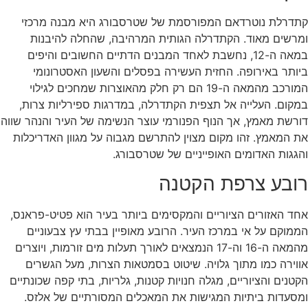
קתדרלת נוטרדאם המפורסמת של שטרסבורג היא מבנה מרכזי
ומרשים מאוד. הקתדרלה הגותית המרהיבה, שהחלה להיבנות
במאה ה-12, נחשבת לאחד המבנים הדתיים החשובים והיפים
ביותר באירופה. החזית העשירה בפסלים והשעון האסטרונומי
המורכב מהמאה ה-19 הם רק חלק מהאוצרות שמחכים לגילוי
במקום. העלייה אל תצפית הקתדרלה, במדרגות ספירליות צרות,
דורשת מאמץ, אך הנוף הפנורמי עוצר הנשימה של העיר והנהר שווה
את המאמץ. זהו מקום מצוין להתרשם מגבוה על מגוון האדריכלות
והגגות האדומים האופייניים של שטרסבורג.
רובע צרפת הקטנה
אחד האזורים הציוריים והמקסימים ביותר בעיר הוא פטיט-פראנס,
הממוקם על אי במרכז העיר. הרובע מאופיין בבתי עץ צבעוניים
מהמאה ה-16 וה-17 הנמצאים לאורך תעלות מים זורמות, ויוצרים
אווירה כמו מתוך גלויה. שיטוט בסמטאות הצרות, מעל הגשרים
הקטנים והציוריים, מגלה חנויות קטנות, גלריות, בתי קפה שכונתיים
ומסעדות ביתיות המגישות את המאכלים המסורתיים של אלזס.