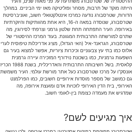
ההיסטוריה של שטרסבורג משתרעת על פני מאות שנים, והעיר
הייתה מוקד של תרבות, מסחר ופוליטיקה מאז ימי הביניים. במהלך
הדורות, שטרסבורג נודעה כמרכז אינטלקטואלי חשוב, ואוניברסיטת
שטרסבורג, שנוסדה במאה ה-16, היא אחת מהוותיקות והיוקרתיות
באירופה. העיר התפתחה תחת שלטון גרמני וצרפתי לסירוגין, מה
שתרם למורשתה התרבותית המגוונת. בעוד המרכז ההיסטורי של
שטרסבורג, הגראנד-איל (האי הגדול), מציג אדריכלות טיפוסית לערי
אלזס כמו בתי עץ צבעוניים וכיכרות ציוריות, אפשר למצוא בעיר גם
השפעות גרמניות, כמו בשכונת נוידורף המזכירה עיירה גרמנית
קלאסית. בשל חשיבותה התרבותית והאדריכלית, בשנת 1988 הכריז
אונסק"ו על מרכז שטרסבורג כעל אתר מורשת עולמי. העיר משמשת
גם כמושב של מספר מוסדות אירופיים חשובים, כמו הפרלמנט
האירופי, בית הדין האירופי לזכויות אדם ומועצת אירופה, מה
שמדגיש את מעמדה כצומת בין-לאומי חשוב.
איך מגיעים לשם?
שטרסבורג ממוקמת במיקום אסטרטגי במרכז אירופה, ולכן נגישה