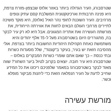
שטרסבורג, העיר הגדולה ביותר באזור אלזס שבצפון-מזרח צרפת,
היא פנינה תרבותית וארכיטקטונית המשלבת קסם עתיק ונופים
מרהיבים. העיר השוכנת לחופי נהר האיל (אלזס), היא מוקד משיכה
לתיירים מרחבי העולם הבאים לחוות את אווירתה הייחודית, את
מורשתה העשירה ואת אתריה המגוונים. אבל היא לא רק עיר לבקר
בה, מתגוררים היום בשטרסבורג מעל ל-15 אלף יהודים והיא
משתמשת כאחת הקהילות היהודיות החשובות ביותר בצרפת. אולי
מהסיבה הזאת יש בעיר, בעיקר ב"קונטד", שלל מסעדות כשרות
ובתי כנסת – כך שאם אתם שומרי כשרות המבקרים באלזס –
שטרסבורג היא עיר חובה. יוצאים בקרוב לטיול ביער השחור? שווה
מאוד לבקר בשטרסבורג! במאמר שלפניכם ריכזנו את כל המידע
שחייב לדעת על העיר הנפלאה הזאת כדי ליהנות מביקור מופלא
וכשר.
מורשת עשירה