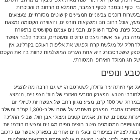
בין סוף נובמבר לסוף דצמבר, מתמלאים הרחובות והכיכרות
בעשרות דוכנים צבעוניים המציעים קישוטים מסורתיים, צעצועים
מעץ, אוכל רחוב חם ומשקאות חורפיים, והאווירה הקסומה נמצאת
בכל פינה. מלבד השווקים, הבניינים עצמם מקושטים בתאורה
מרהיבה, עצי אשוח ניצבים גדולים ומעוטרים, ובכיכר קלבר אפשר
להחליק על מגלשת קרח ולפגוש את אליפות העולם בקרלינג. אין
ספק ששטרסבורג היא אחת הערים המושלמות לחוות בה את הקסם
של חג המולד האירופי המסורתי.
טבע ונופים
על אף היותה עיר גדולה, לשטרסבורג יש גם הרבה מה להציע
לחובבי הטבע. הפארק הטבעי האזורי של הווז' הצפוניים, הנמצא
במרחק של 100 ק"מ, מציע מגוון רחב של אפשרויות לטיולי יום
וספורט אתגרי. הפארק משתרע על שטח של כ-1,300 קמ"ר ומשלב
יערות צפופים, שדות, אגמים קטנים ומצוקי אבן חול. שבילי ההליכה
והאופניים המסומנים היטב חוצים נופים מגוונים ומציעים הזדמנויות
רבות לצפייה בציפורים ובעלי חיים אחרים. בפארק אפשר גם לרכוב
על סוסים, לדוג, לשוט בקיאקים או להשתתף בסדנאות אקולוגיות.