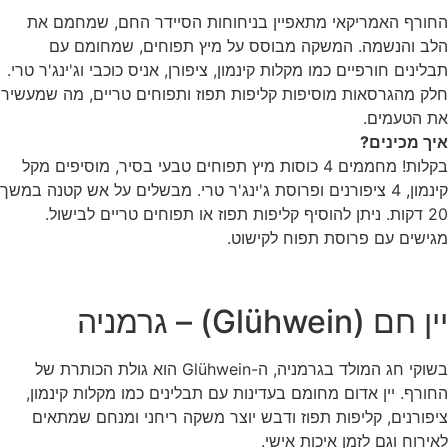
החורף האמריקאי מתאפיין בניחוחות הסיידר החם, שמחמם את
הלב והנשמה. המשקה מבוסס על מיץ תפוחים, שמחומם עם
תבלינים חורפיים כמו מקלות קינמון, ציפורן, אניס כוכבי וג'ינג'ר טרי.
חלק מהגרסאות מוסיפות קליפות תפוז ותפוחים טריים, מה שמעשיר
את הטעמים.
איך מכינים?
בקלות! מחממים 4 כוסות מיץ תפוחים טבעי בסיר, מוסיפים מקל
קינמון, 4 ציפורנים ופרוסת ג'ינג'ר טרי. מבשלים על אש קטנה במשך
20 דקות. ניתן להוסיף קליפות תפוז או תפוחים טריים לבישול.
מגישים עם פרוסת תפוח לקישוט.
יין חם (Glühwein) – גרמניה
בשוקי חג המולד בגרמניה, ה-Glühwein הוא גולת הכותרת של
החורף. יין אדום מחומם בעדינות עם תבלינים כמו מקלות קינמון,
ציפורנים, קליפות תפוז ודבש יוצר משקה ריחני ומנחם שמתאים
לאירוח וגם לזמן איכות אישי.