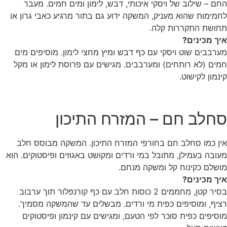
החם – שילוב של ויסקי איכותי, דבש, לימון ומים חמים. מעבר
לחמימות שהוא מעניק, המשקה ידוע גם בתור מרגיע כאבי גרון או
תחושת התקררות קלה.
איך מכינים?
מערבבים שוט ויסקי עם כף דבש ומיץ מחצי לימון. מוסיפים מים
חמים (לא רותחים) ומערבבים. מגישים עם פרוסת לימון או מקל
קינמון לקישוט.
סחלב חם – המזרח התיכון
אין כמו סחלב חם בחורפי המזרח התיכון. המשקה מבוסס חלב
מעובה בעמילן, מתובל במי ורדים ומקושט באגוזים ופיסטוקים. הוא
מושלם כקינוח קל ומשקה מנחם.
איך מכינים?
בסיר קטן, מחממים 2 כוסות חלב עם כף קורנפלור תוך ערבוב
רציף, ומוסיפים כפית מי ורדים. מבשלים עד שהמשקה מסמיך.
מוסיפים כפית סוכר לפי הטעם, ומגישים עם קינמון ופיסטוקים