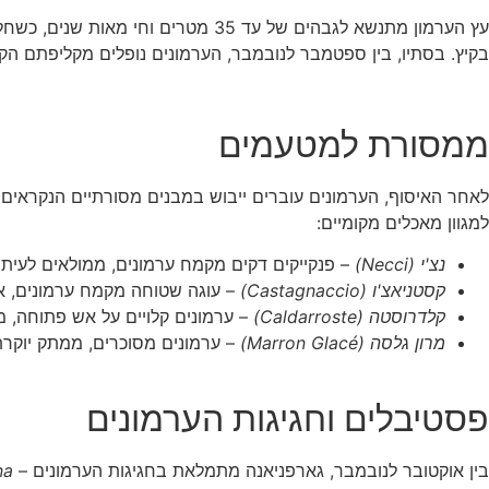
בקיץ. בסתיו, בין ספטמבר לנובמבר, הערמונים נופלים מקליפתם הק
ממסורת למטעמים
לאחר האיסוף, הערמונים עוברים ייבוש במבנים מסורתיים הנקראים
למגוון מאכלים מקומיים:
נצ'י (Necci)
– פנקייקים דקים מקמח ערמונים, ממולאים לעיתי
קסטניאצ'ו (Castagnaccio)
– עוגה שטוחה מקמח ערמונים, אורג
קלדרוסטה (Caldarroste)
– ערמונים קלויים על אש פתוחה, מ
מרון גלסה (Marron Glacé)
– ערמונים מסוכרים, ממתק יוקרתי 
פסטיבלים וחגיגות הערמונים
בין אוקטובר לנובמבר, גארפניאנה מתמלאת בחגיגות הערמונים –
na