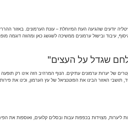
יה יודעים שהגיעה העת המיוחלת – עונת הערמונים. באזור ההררי 
ף, עיבוד ובישול ערמונים ממשיכה לשגשג כאן ומהווה דוגמה מופת
לחם שגדל על העצים"
יאנה, עמק הררי בצפון טוסקנה, משתרע על פני כ-40,000 הקטרים של יערות ערמונים עתיקים. הנוף 
 תושבי האזור הבינו את הפוטנציאל של עץ הערמון, וכינו את פירות
ת ליערות, מצוידות בכפפות עבות ובסלים קלועים, ואוספות את הפ