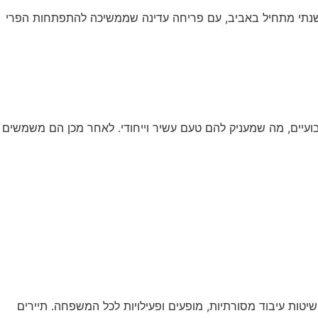
ם וחי מאות שנים, כשחלק מהעצים בגארפניאנה נטועים עוד מהמאה ה-12. מחזור הגידול השנתי מתחיל באביב, עם פריחה עדינה שממשיכה להתפתחות הפרי
כשבועיים, מה שמעניק להם טעם עשיר וייחודי. לאחר מכן הם משמשים
שיטות עיבוד מסורתיות, מופעים ופעילויות לכל המשפחה. תיירים