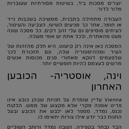
יוצרים מסכות ביד, בשיטות מסורתיות שעוברות
מדור לדור.
העבודה מתחילה בתבנית, ממשיכה בשכבות נייר
או חומר, אחר כך מגיעים השיוף, הצביעה והעיטור,
לעיתים מוסיפים גם עלי זהב דקים. כל מסכה שונה
מעט מהאחרת, ולכל אחת יש אופי משלה.
המסכה כאן אינה רק קישוט, היא חלק מהזהות של
העיר ומההיסטוריה שלה, וגם תזכורת לכך
שלפעמים דווקא מאחורי פנים מכוסות אנשים
מרשים לעצמם להיות חופשיים יותר.
וינה, אוסטריה- הכובען
האחרון
Vienna
עדיין שומרת על חנויות שבהן כובע אינו
פריט אופנה מקרי אלא מקצוע של ממש. הלקוח
נכנס, נמדד, מספר לאן ילבש את הכובע ובעל
החנות כבר יודע אילו צורות יתאימו לו.
הבד נבחר בקפידה, הגובה נמדד ורוחב השוליים