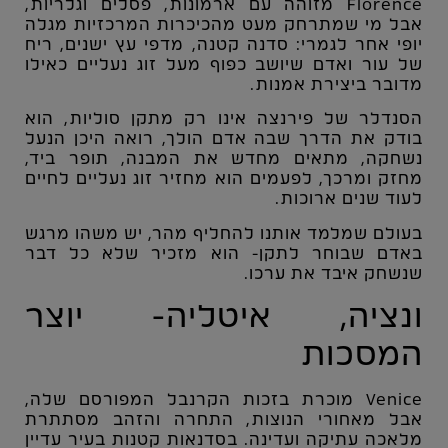
Florence
מזוהה עם ארמונות, פסלים וגלריות,
אבל מי שמתרחק מעט מהכיכרות המרכזיות מגלה
יופי אחר לגמרי: סדנה קטנה, מדפי עץ ישנים, ריח
של עור ואדם שיושב כפוף מעל זוג נעליים כאילו
מדובר ביצירת אמנות.
הסנדלר של פירנצה אינו רק מתקן סוליות, הוא
בודק את הדרך שבה אדם הולך, רואה היכן הנעל
נשחקה, מתאים מחדש את המבנה, תופר ביד,
מחזק ומרכך, לפעמים הוא מחזיר זוג נעליים לחיים
לעוד שנים ארוכות.
בעולם שמלמד אותנו להחליף מהר, יש משהו מרגש
באדם שבוחר לתקן- הוא מזכיר שלא כל דבר
שנשחק איבד את ערכו.
ונציה, איטליה- יוצר
המסכות
Venice
מוכרת בזכות הקרנבל המפורסם שלה,
אבל מאחורי הנוצות, התחרה והזהב מסתתרת
מלאכה עתיקה ועדינה. בסדנאות קטנות בעיר עדיין