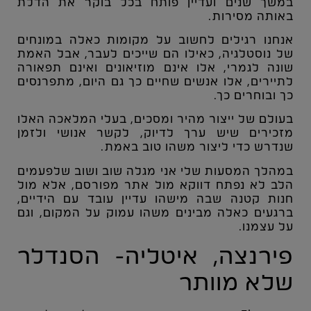
במשך שנים ועדיין פותח בכל בוקר את הדלת
באותה מסירות.
אנחנו רגילים לחשוב על מקומות כאלה במונחים
של נוסטלגיה, כאילו הם שייכים לעבר, אבל האמת
שונה לגמרי, אלו אינם מוזיאונים ואינם תפאורה
לתיירים, אלו אנשים שחיים כך גם היום, מתפרנסים
כך ובוחרים כך.
בעולם של ייצור מהיר ומסכים, בעלי המלאכה האלו
מזכירים שיש ערך לדיוק, לקשר אנושי ולזמן
שנדרש כדי ליצור משהו טוב באמת.
במהלך המסעות שלי אני מגלה שוב ושוב שלפעמים
הלב לא נפתח דווקא מול אתר מפורסם, אלא מול
חנות קטנה שבה מישהו עדיין עובד עם הידיים,
ברגעים כאלה מבינים משהו עמוק על המקום, וגם
על עצמנו.
פירנצה, איטליה- הסנדלר
שלא מוותר